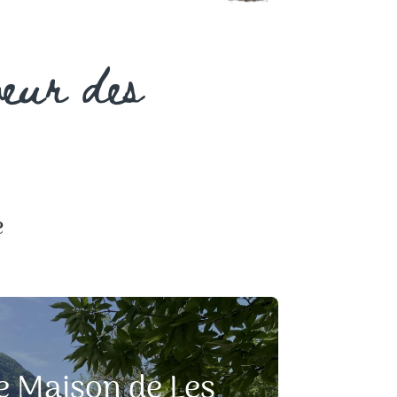
oeur des
e
te Maison de Les