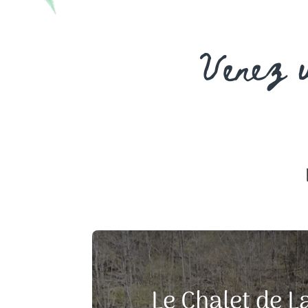
Venez v
Le Chalet de L