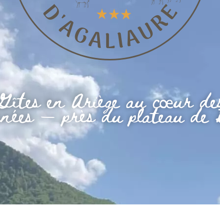
Gîtes en Ariège au cœur de
nées — près du plateau de B
MONTAGNES
PAYSAGES