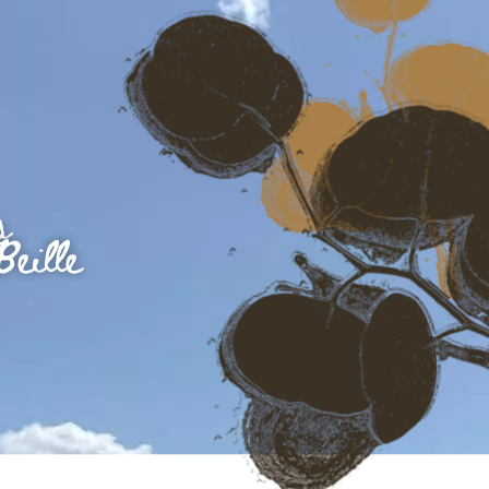
s
eille