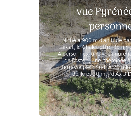
vue Pyrénée
personn
Niché à 900 m d’altitude dan
Larcat, le Chalet offre 85 m²
4 personnes, une vue imprenab
de l’Aston, une cheminée à 
terrasse plein Sud. À 25 min
Beille et 30 min d’Ax 3