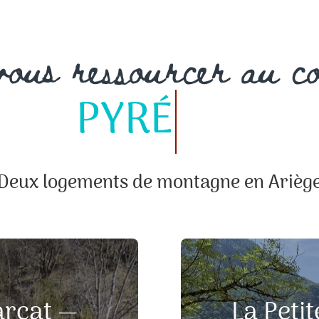
PYRÉNÉES
ous ressourcer au c
SOMMETS
Deux logements de montagne en Arièg
arcat —
La Peti