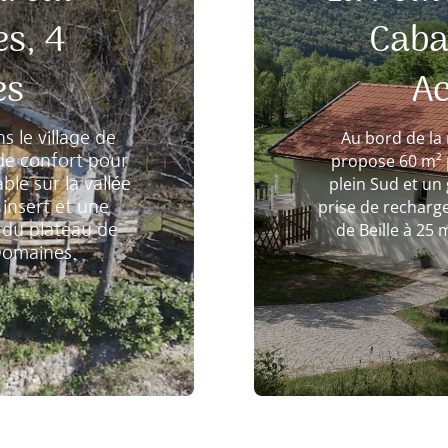
s, 4
Caba
es
Ac
Au bord de la 
s le village de
propose 60 m² 
 de confort pour
plein Sud et un
le sur la vallée
prise de recharg
insert et une
de Beille à 25 
 du plateau de
 Domaines.