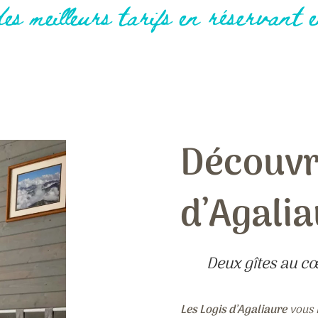
es meilleurs tarifs en réservant 
Découvre
d’Agali
Deux gîtes au c
Les Logis d’Agaliaure
vous i