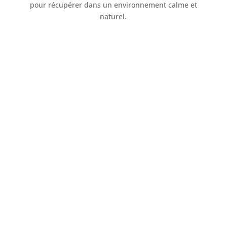
pour récupérer dans un environnement calme et
naturel.
Au pied du mythique Plateau de
Beille
Le Plateau de Beille est l’un des sites les plus
emblématiques des Pyrénées Ariégeoises.
Régulièrement emprunté par le Tour de
France, il attire chaque année des milliers de
cyclistes venus relever le défi de cette montée
légendaire.