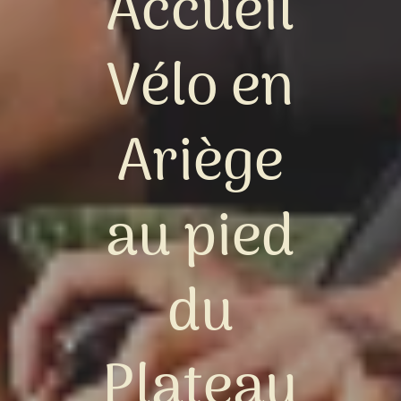
Accueil
Vélo en
Ariège
au pied
du
Plateau